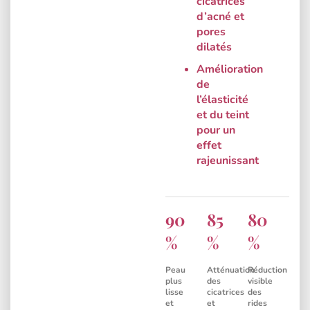
cicatrices
d’acné et
pores
dilatés
Amélioration
de
l’élasticité
et du teint
pour un
effet
rajeunissant
90
85
80
Peau
Atténuation
Réduction
plus
des
visible
lisse
cicatrices
des
et
et
rides