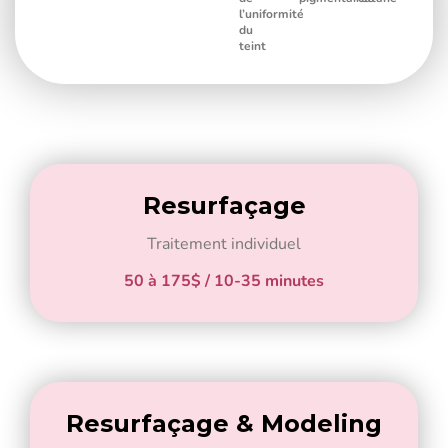
l’uniformité
du
teint
Resurfaçage
Traitement individuel
50 à 175$ / 10-35 minutes
Resurfaçage & Modeling