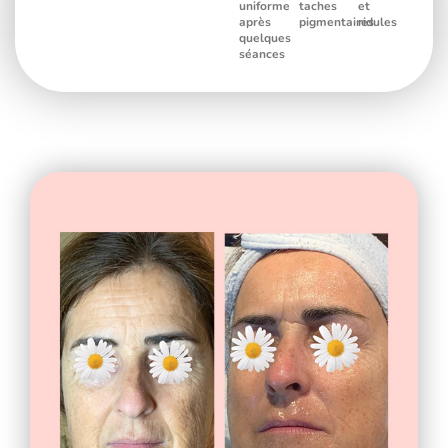
uniforme
taches
et
après
pigmentaires
ridules
quelques
séances