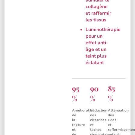
collagène
et raffermir
les tissus
Luminothérapie
pour un
effet anti-
âge et un
teint plus
éclatant
95
90
85
Amélioration
Réduction
Atténuation
de
des
des
la
cicatrices
rides
texture
et
et
et
taches
raffermissemen
de
pigmentaires
cutané