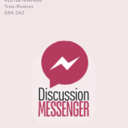
428 rue Niverville
Trois-Rivières
G9A 2A2